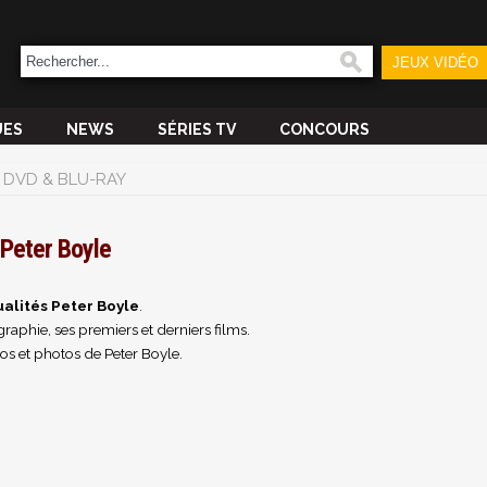
JEUX VIDÉO
UES
NEWS
SÉRIES TV
CONCOURS
DVD & BLU-RAY
Peter Boyle
alités Peter Boyle
.
raphie, ses premiers et derniers films.
os et photos de Peter Boyle.