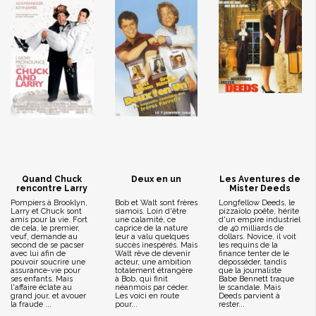
Quand Chuck
Deux en un
Les Aventures de
rencontre Larry
Mister Deeds
Pompiers à Brooklyn,
Bob et Walt sont frères
Longfellow Deeds, le
Larry et Chuck sont
siamois. Loin d'être
pizzaïolo poête, hérite
amis pour la vie. Fort
une calamité, ce
d'un empire industriel
de cela, le premier,
caprice de la nature
de 40 milliards de
veuf, demande au
leur a valu quelques
dollars. Novice, il voit
second de se pacser
succès inespérés. Mais
les requins de la
avec lui afin de
Walt rêve de devenir
finance tenter de le
pouvoir soucrire une
acteur, une ambition
déposséder, tandis
assurance-vie pour
totalement étrangère
que la journaliste
ses enfants. Mais
à Bob, qui finit
Babe Bennett traque
l'affaire éclate au
néanmois par céder.
le scandale. Mais
grand jour, et avouer
Les voici en route
Deeds parvient à
la fraude ...
pour...
rester...