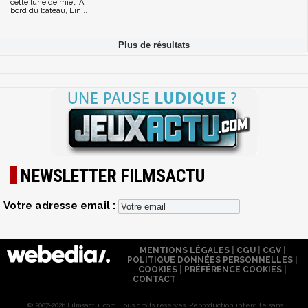
cette lune de miel. A
bord du bateau, Lin...
NEWSLETTER FILMSACTU
Votre adresse email :
MENTIONS LÉGALES
|
CGU
|
CGV
|
POLITIQUE DONNÉES PERSONNELLES
|
COOKIES
|
PRÉFÉRENCE COOKIES
|
CONTACT
© 2007-2026 Filmsactu .com. Tous droits réservés. Reproduction interdite sans