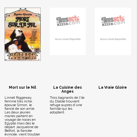
Mort sur le Nil
La Cuisine des
La Vraie Gloire
Anges
Linnet Riggeway,
Trois bagnards de l'ile
femme très riche,
du Diable trouvent
épouse Simon, le
refuge aupres d'une
fiancé de son amie.
famille qui les
Les deux jeunes
adoptent.
mariés partent en
voyage de noces en
Egypte mais dès le
départ Jacqueline de
Belfort, la fiancée
évincée, vient troubler