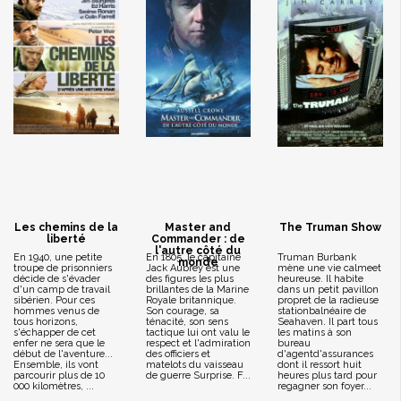
Les chemins de la
Master and
The Truman Show
liberté
Commander : de
l'autre côté du
En 1940, une petite
En 1805, le capitaine
Truman Burbank
monde
troupe de prisonniers
Jack Aubrey est une
mène une vie calmeet
décide de s'évader
des figures les plus
heureuse. Il habite
d'un camp de travail
brillantes de la Marine
dans un petit pavillon
sibérien. Pour ces
Royale britannique.
propret de la radieuse
hommes venus de
Son courage, sa
stationbalnéaire de
tous horizons,
ténacité, son sens
Seahaven. Il part tous
s'échapper de cet
tactique lui ont valu le
les matins à son
enfer ne sera que le
respect et l'admiration
bureau
début de l'aventure...
des officiers et
d'agentd'assurances
Ensemble, ils vont
matelots du vaisseau
dont il ressort huit
parcourir plus de 10
de guerre Surprise. F...
heures plus tard pour
000 kilomètres, ...
regagner son foyer...