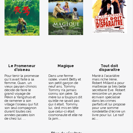
Le Promeneur
Magique
Tout doit
d'oiseau
disparaître
Pour tenir la promesse
Dans une ferme
Marié à l'acariâtre
qu'il avait faite à sa
isolée, vivent Betty et
mais riche Irène,
femme, Quan, un
son petit garçon de
Robert Millard a pour
vieux paysan chinois
neuf ans, Tommy.
maîtresse sa très belle
décide de faire le
Tommy n’a jamais
secrétaire Eve. Robert
grand voyage de
connu son père. Sa
rencontre un jeune
Pékin à Yangshuo et
mère lui a toujours dit
écrivain spécialisé
de ramener à son
qu’elle ne savait pas
dans les crimes
village l'oiseau qui fût
qui il était. Tommy,
parfaits et lui propose
son seul compagnon
lui, s’est mis en tête
pour une somme
durant toutes ces
que celui-ci était
rondelette d'écrire un
années passées loin
cosmonaute et elle ne
livre pour lui. Le naïf
de chez lui. ...
l’a jam...
ac...