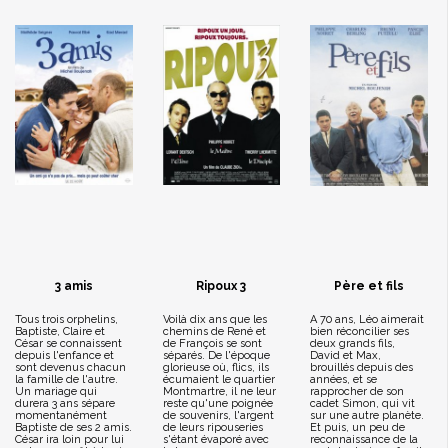
3 amis
Ripoux 3
Père et fils
Tous trois orphelins,
Voilà dix ans que les
A 70 ans, Léo aimerait
Baptiste, Claire et
chemins de René et
bien réconcilier ses
César se connaissent
de François se sont
deux grands fils,
depuis l'enfance et
séparés. De l'époque
David et Max,
sont devenus chacun
glorieuse où, flics, ils
brouillés depuis des
la famille de l'autre.
écumaient le quartier
années, et se
Un mariage qui
Montmartre, il ne leur
rapprocher de son
durera 3 ans sépare
reste qu'une poignée
cadet Simon, qui vit
momentanément
de souvenirs, l'argent
sur une autre planète.
Baptiste de ses 2 amis.
de leurs ripouseries
Et puis, un peu de
César ira loin pour lui
s'étant évaporé avec
reconnaissance de la