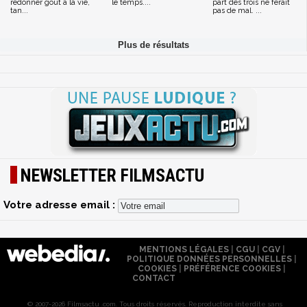
redonner goût à la vie,
le temps....
part des trois ne ferait
tan...
pas de mal. ...
NEWSLETTER FILMSACTU
Votre adresse email :
MENTIONS LÉGALES
|
CGU
|
CGV
|
POLITIQUE DONNÉES PERSONNELLES
|
COOKIES
|
PRÉFÉRENCE COOKIES
|
CONTACT
© 2007-2026 Filmsactu .com. Tous droits réservés. Reproduction interdite sans