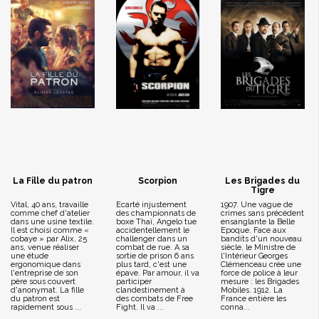
La Fille du patron
Scorpion
Les Brigades du
Tigre
Vital, 40 ans, travaille
Ecarté injustement
1907. Une vague de
comme chef d'atelier
des championnats de
crimes sans précédent
dans une usine textile.
boxe Thaï, Angelo tue
ensanglante la Belle
Il est choisi comme «
accidentellement le
Epoque. Face aux
cobaye » par Alix, 25
challenger dans un
bandits d'un nouveau
ans, venue réaliser
combat de rue. A sa
siècle, le Ministre de
une étude
sortie de prison 6 ans
l'Intérieur Georges
ergonomique dans
plus tard, c'est une
Clémenceau crée une
l'entreprise de son
épave. Par amour, il va
force de police à leur
père sous couvert
participer
mesure : les Brigades
d'anonymat. La fille
clandestinement à
Mobiles. 1912. La
du patron est
des combats de Free
France entière les
rapidement sous ...
Fight. Il va ...
conna...