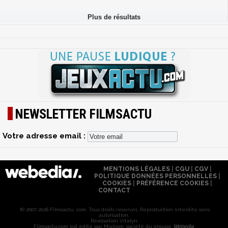
NEWSLETTER FILMSACTU
Votre adresse email :
MENTIONS LÉGALES
|
CGU
|
CGV
|
POLITIQUE DONNÉES PERSONNELLES
|
COOKIES
|
PRÉFÉRENCE COOKIES
|
CONTACT
© 2007-2026 Filmsactu .com. Tous droits réservés. Reproduction interdite sans
autorisation.
Réalisation Vitalyn
Filmsactu
.com est édité par Mixicom, société du groupe
Webedia
.