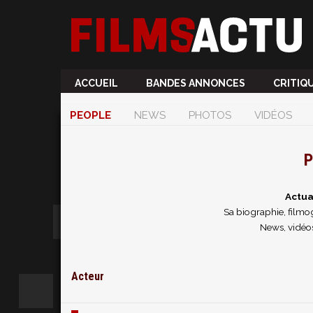
ACCUEIL
BANDES ANNONCES
CRITIQ
PEOPLE
NEWS
PHOTOS
VIDÉOS
P
Actua
Sa biographie, filmog
News, vidéos
Acteur