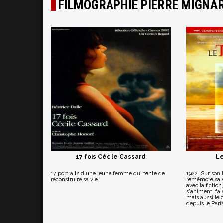
FILMOGRAPHIE PIERRE MIGNA
17 fois Cécile Cassard
Le
17 portraits d'une jeune femme qui tente de
1922. Sur son 
reconstruire sa vie.
remémore sa vi
avec la fiction
s'animent, fai
mais aussi le 
depuis le Paris