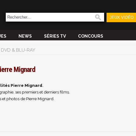
JEUX VIDÉO
UES
NEWS
SÉRIES TV
CONCOURS
DVD & BLU-RAY
ierre Mignard
lités Pierre Mignard
.
raphie, ses premiers et derniers films.
 et photos de Pierre Mignard.