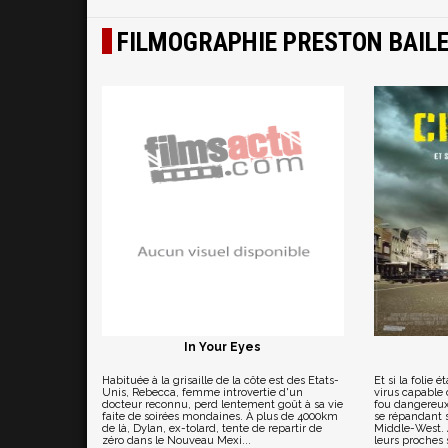
FILMOGRAPHIE PRESTON BAIL
In Your Eyes
Habituée à la grisaille de la côte est des Etats-
Et si la folie
Unis, Rebecca, femme introvertie d'un
virus capable
docteur reconnu, perd lentement goût à sa vie
fou dangereux
faite de soirées mondaines. À plus de 4000km
se répandant s
de là, Dylan, ex-tolard, tente de repartir de
Middle-West. A
zéro dans le Nouveau Mexi...
leurs proches 