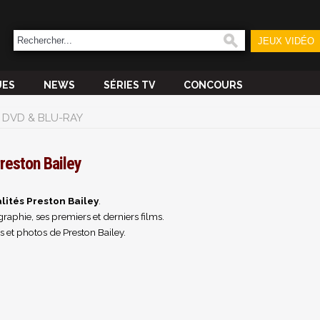
JEUX VIDÉO
UES
NEWS
SÉRIES TV
CONCOURS
DVD & BLU-RAY
reston Bailey
lités Preston Bailey
.
raphie, ses premiers et derniers films.
 et photos de Preston Bailey.