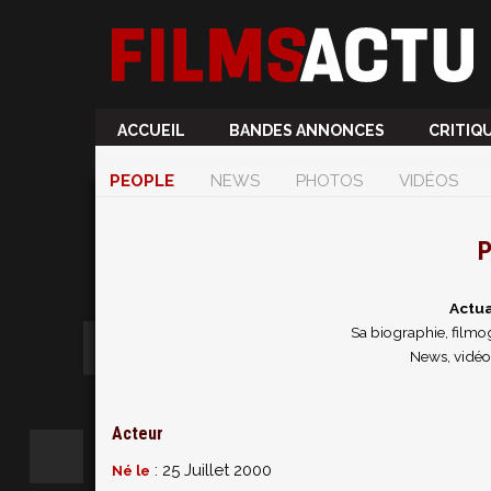
ACCUEIL
BANDES ANNONCES
CRITIQ
PEOPLE
NEWS
PHOTOS
VIDÉOS
P
Actua
Sa biographie, filmog
News, vidéos
Acteur
: 25 Juillet 2000
Né le