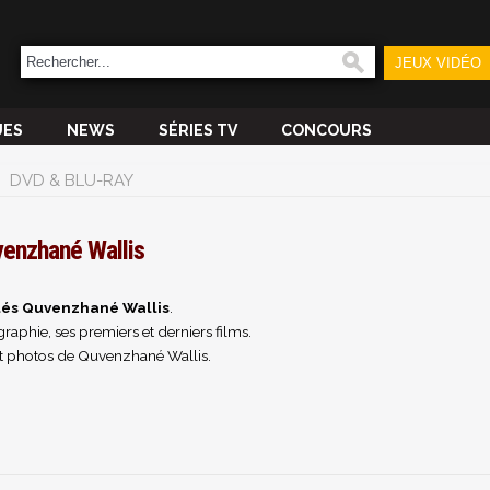
JEUX VIDÉO
UES
NEWS
SÉRIES TV
CONCOURS
DVD & BLU-RAY
enzhané Wallis
tés Quvenzhané Wallis
.
raphie, ses premiers et derniers films.
t photos de Quvenzhané Wallis.