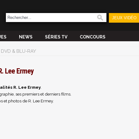
JEUX VIDÉO
UES
NEWS
SÉRIES TV
CONCOURS
DVD & BLU-RAY
R. Lee Ermey
alités R. Lee Ermey
.
raphie, ses premiers et derniers films.
s et photos de R. Lee Ermey.