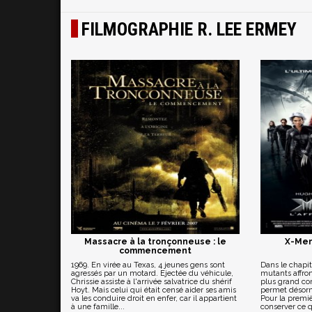
FILMOGRAPHIE R. LEE ERMEY
Massacre à la tronçonneuse : le
X-Men,
commencement
1969. En virée au Texas, 4 jeunes gens sont
Dans le chapitr
agressés par un motard. Ejectée du véhicule,
mutants affron
Chrissie assiste à l'arrivée salvatrice du shérif
plus grand com
Hoyt. Mais celui qui était censé aider ses amis
permet désorm
va les conduire droit en enfer, car il appartient
Pour la premièr
à une famille...
conserver ce qu