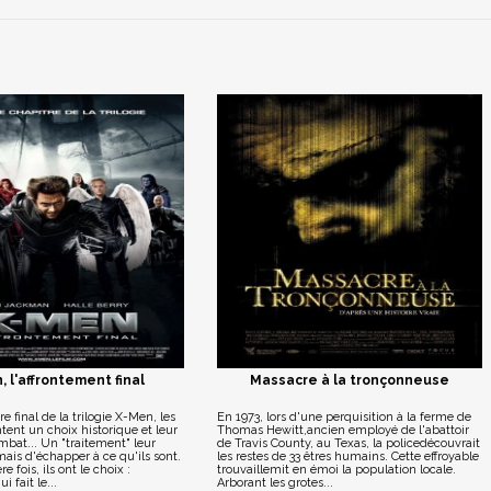
 l'affrontement final
Massacre à la tronçonneuse
e final de la trilogie X-Men, les
En 1973, lors d'une perquisition à la ferme de
tent un choix historique et leur
Thomas Hewitt,ancien employé de l'abattoir
bat... Un "traitement" leur
de Travis County, au Texas, la policedécouvrait
ais d'échapper à ce qu'ils sont.
les restes de 33 êtres humains. Cette effroyable
e fois, ils ont le choix :
trouvaillemit en émoi la population locale.
i fait le...
Arborant les grotes...