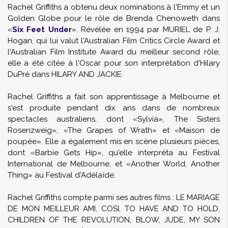
Rachel Griffiths a obtenu deux nominations à l'Emmy et un
Golden Globe pour le rôle de Brenda Chenoweth dans
«
Six Feet Under
». Révélée en 1994 par MURIEL de P. J.
Hogan, qui lui valut l'Australian Film Critics Circle Award et
l'Australian Film Institute Award du meilleur second rôle,
elle a été citée à l'Oscar pour son interprétation d'Hilary
DuPré dans HILARY AND JACKIE.
Rachel Griffiths a fait son apprentissage à Melbourne et
s'est produite pendant dix ans dans de nombreux
spectacles australiens, dont «Sylvia», The Sisters
Rosenzweig», «The Grapes of Wrath» et «Maison de
poupée». Elle a également mis en scène plusieurs pièces,
dont «Barbie Gets Hip», qu'elle interpréta au Festival
International de Melbourne, et «Another World, Another
Thing» au Festival d'Adélaïde.
Rachel Griffiths compte parmi ses autres films : LE MARIAGE
DE MON MEILLEUR AMI, COSI, TO HAVE AND TO HOLD,
CHILDREN OF THE REVOLUTION, BLOW, JUDE, MY SON