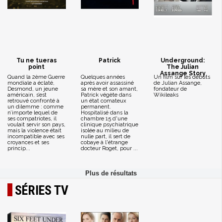
Tu ne tueras
Patrick
Underground:
point
The Julian
Assange Story
Quand la 2ème Guerre
Quelques années
Un film sur les débuts
mondiale a éclaté,
après avoir assassiné
de Julian Assange,
Desmond, un jeune
sa mère et son amant,
fondateur de
américain, s’est
Patrick végète dans
Wikileaks
retrouvé confronté à
un état comateux
un dilemme : comme
permanent.
n’importe lequel de
Hospitalisé dans la
ses compatriotes, il
chambre 15 d'une
voulait servir son pays,
clinique psychiatrique
mais la violence était
isolée au milieu de
incompatible avec ses
nulle part, il sert de
croyances et ses
cobaye à l'étrange
princip...
docteur Roget, pour ...
SÉRIES TV