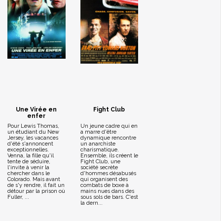
Une Virée en
Fight Club
enfer
Pour Lewis Thomas,
Un jeune cadre qui en
un étudiant du New
a marre d'être
Jersey, les vacances
dynamique rencontre
d'été s'annoncent
un anarchiste
exceptionnelles.
charismatique.
Venna, la fille qu'il
Ensemble, ils créent le
tente de séduire,
Fight Club, une
l'invite à venir la
société secrète
chercher dans le
d'hommes désabusés
Colorado. Mais avant
qui organisent des
de s'y rendre, il fait un
combats de boxe à
détour par la prison où
mains nues dans des
Fuller, ...
sous sols de bars. C'est
la dern...