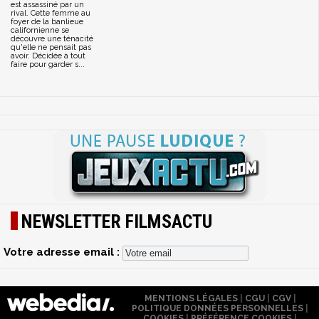
est assassiné par un
rival. Cette femme au
foyer de la banlieue
californienne se
découvre une ténacité
qu'elle ne pensait pas
avoir. Décidée à tout
faire pour garder s...
NEWSLETTER FILMSACTU
Votre adresse email :
MENTIONS LÉGALES
|
CGU
|
CGV
|
POLITIQUE DONNÉES PERSONNELLES
|
COOKIES
|
PRÉFÉRENCE COOKIES
|