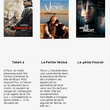
Taken 2
La Petite Venise
Le 4ème Pouvoir
A Paris, la mafia
Shun Li travaille dans
albanaise avait fait
une usine textile dans
l'erreur d'enlever la
la banlieue de Rome
fille de Bryan Mills.
afin d'obtenir ses
Aujourd'hui, à l'heure
papiers et lui
où ils pleurent leurs
permettre de faire
morts, ils veulent se
venir son fils de 8 ans
venger en s'attaquant
en Italie. Elle est
à l'ex agent de la CIA
soudainement
aux « compétences si
transférée à Chioggia,
particulières ». Il ne
une petite île de la
reculera de...
lagune de Venise, où
elle se r...