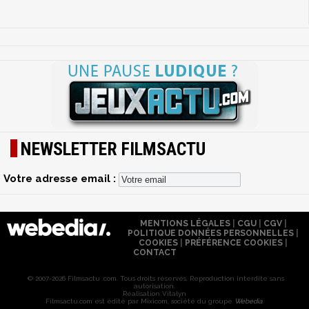
NEWSLETTER FILMSACTU
Votre adresse email :
MENTIONS LÉGALES
|
CGU
|
CGV
|
POLITIQUE DONNÉES PERSONNELLES
|
COOKIES
|
PRÉFÉRENCE COOKIES
|
CONTACT
© 2007-2026 Filmsactu .com. Tous droits réservés. Reproduction interdite sans
autorisation.
Réalisation Vitalyn
Filmsactu
.com est édité par Mixicom, société du groupe
Webedia
.