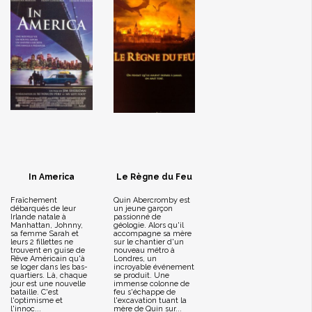
In America
Le Règne du Feu
Fraîchement
Quin Abercromby est
débarqués de leur
un jeune garçon
Irlande natale à
passionné de
Manhattan, Johnny,
géologie. Alors qu'il
sa femme Sarah et
accompagne sa mère
leurs 2 fillettes ne
sur le chantier d'un
trouvent en guise de
nouveau métro à
Rêve Américain qu'à
Londres, un
se loger dans les bas-
incroyable événement
quartiers. Là, chaque
se produit. Une
jour est une nouvelle
immense colonne de
bataille. C'est
feu s'échappe de
l'optimisme et
l'excavation tuant la
l'innoc...
mère de Quin sur...