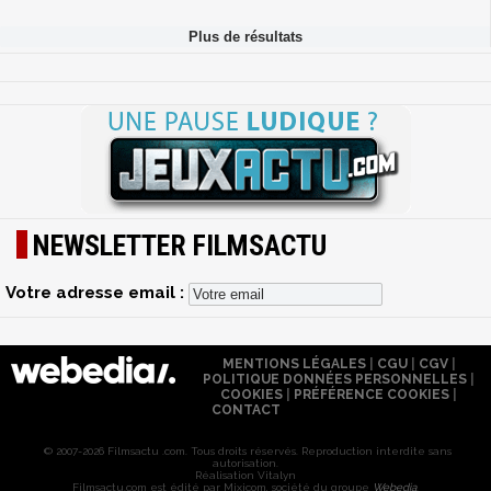
NEWSLETTER FILMSACTU
Votre adresse email :
MENTIONS LÉGALES
|
CGU
|
CGV
|
POLITIQUE DONNÉES PERSONNELLES
|
COOKIES
|
PRÉFÉRENCE COOKIES
|
CONTACT
© 2007-2026 Filmsactu .com. Tous droits réservés. Reproduction interdite sans
autorisation.
Réalisation Vitalyn
Filmsactu
.com est édité par Mixicom, société du groupe
Webedia
.