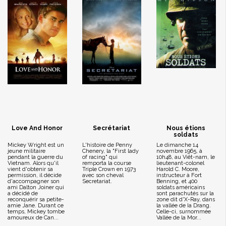
Love And Honor
Secrétariat
Nous étions
soldats
Mickey Wright est un
L'histoire de Penny
Le dimanche 14
jeune militaire
Chenery, la "First lady
novembre 1965, à
pendant la guerre du
of racing" qui
10h48, au Viêt-nam, le
Vietnam. Alors qu'il
remporta la course
lieutenant-colonel
vient d'obtenir sa
Triple Crown en 1973
Harold C. Moore,
permission, il décide
avec son cheval
instructeur à Fort
d'accompagner son
Secretariat.
Benning, et 400
ami Dalton Joiner qui
soldats américains
a décidé de
sont parachutés sur la
reconquérir sa petite-
zone dit d'X-Ray, dans
amie Jane. Durant ce
la vallée de Ia Drang.
temps, Mickey tombe
Celle-ci, surnommée
amoureux de Can...
Vallée de la Mor...