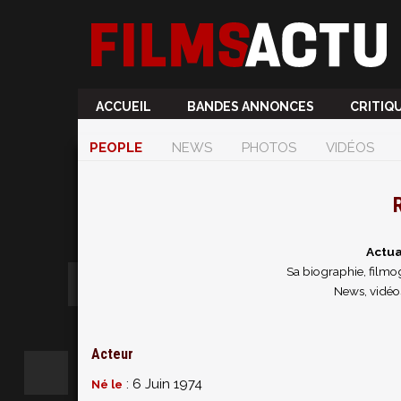
ACCUEIL
BANDES ANNONCES
CRITIQ
PEOPLE
NEWS
PHOTOS
VIDÉOS
R
Actua
Sa biographie, filmog
News, vidéo
Acteur
: 6 Juin 1974
Né le