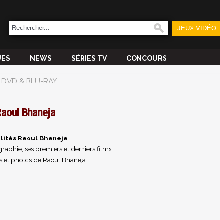
JEUX VIDÉO
UES
NEWS
SÉRIES TV
CONCOURS
DVD & BLU-RAY
aoul Bhaneja
lités Raoul Bhaneja
.
raphie, ses premiers et derniers films.
s et photos de Raoul Bhaneja.