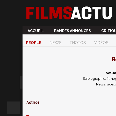
ACCUEIL
BANDES ANNONCES
CRITIQ
PEOPLE
NEWS
PHOTOS
VIDÉOS
R
Actua
Sa biographie, filmog
News, vidéos
Actrice