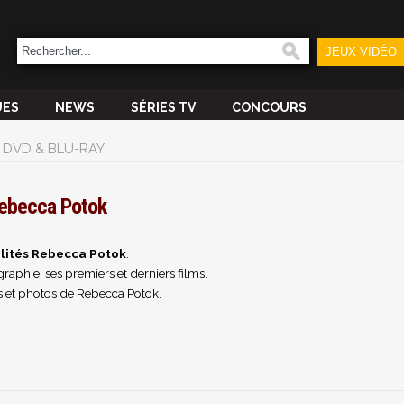
JEUX VIDÉO
UES
NEWS
SÉRIES TV
CONCOURS
DVD & BLU-RAY
ebecca Potok
lités Rebecca Potok
.
raphie, ses premiers et derniers films.
 et photos de Rebecca Potok.