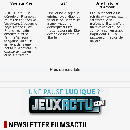
Vue sur Mer
419
Une Histoire
d'amour
VUE SUR MER se
Une jeune villageoise,
Elle l'a rencontré un
déroule en France au
originaire du Niger et
soir de printemps, elle
milieu des années 70.
vendue par sa famille
est devenue sa
Voyageant à travers le
à une "madame",
maîtresse. Il lui a offert
pays, Roland (Brad
débarque sur les
un revolver, elle une
Pitt), un écrivain
trottoirs lyonnais. Elle
combinaison en latex.
américain, et sa
décide de racheter sa
Imprudent, il lui a
femme Vanessa
liberté.
proposé un million de
(Angelina Jolie Pitt)
dollars.
arrivent dans une
petite ville côtière. Le
couple semble en
crise. S'arrêtant ...
NEWSLETTER FILMSACTU