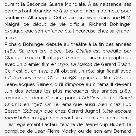
durant la Seconde Guerre Mondiale. À sa naissance, ses
parents l'ont abandonné à sa grand-mère maternelle pour
s'enfuir en Allemagne. Cette dernière vivait dans une HLM.
Malgré ce début de vie difficile, Richard Bohringer
explique que son enfance était heureuse chez sa grand-
mère.
Richard Bohringer débute au théâtre à la fin des années
1960. Sa première pièce,
Les Girafes
est produite par
Claude Lelouch. Il intègre le monde cinématographique
avec un premier film en 1970,
La Maison
de Gérard Brach.
Ce n'est qu'en 1972 qu'il obtient un rôle significatif avec
L'Italien des roses
. C'est en 1981, grâce au film
Diva
de
Jean-Jacques Beineix, qu'il s'impose au cinéma. Il devient
l'un des acteurs les plus marquants des années 1980,
remportant deux Césars, pour
L'Addition
et
Le Grand
Chemin
en 1987. On le remarque aussi bien chez Luc
Besson (
Subway
) que chez Gérard Jugnot (
Une époque
formidable
) en 1991, confirmant ses talents de comédien ;
il est également l'acteur fétiche de Jean-Loup Hubert, le
complice de Jean-Pierre Mocky ou de son ami Bernard