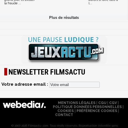
la fraude ...
l...
NEWSLETTER FILMSACTU
Votre adresse email :
MENTIONS LÉGALES
|
CGU
|
CGV
|
POLITIQUE DONNÉES PERSONNELLES
|
COOKIES
|
PRÉFÉRENCE COOKIES
|
CONTACT
© 2007-2026 Filmsactu .com. Tous droits réservés. Reproduction interdite sans