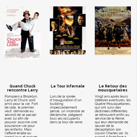
Quand Chuck
La Tour infernale
Le Retour des
rencontre Larry
mousquetaires
Pompiers à Brooklyn,
Lors de la soirée
Vingt ans après leurs
Larry et Chuck sont
d'inauguration d'un
célèbres aventures, les
amis pour la vie. Fort
building
Quatre Mousquetaires,
de cela, le premier,
impeccablement
qui ont suivi des
veuf, demande au
pensé, un incendie se
destinées différentes,
second de se pacser
déclenche, piégeant
se retrouvent enfin au
avec lui afin de
tous ses occupants
service de la Reine,
pouvoir soucrire une
dans la tour de verre.
qui leur demande de
assurance-vie pour
sauver de la
ses enfants. Mais
décapitation son
l'affaire éclate au
cousin Charles 1er. Ils
grand jour, et avouer
auront à faire face à