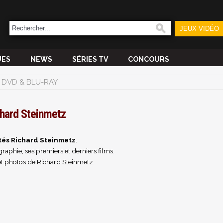
JEUX VIDÉO
UES
NEWS
SÉRIES TV
CONCOURS
DVD & BLU-RAY
hard Steinmetz
tés Richard Steinmetz
.
raphie, ses premiers et derniers films.
et photos de Richard Steinmetz.