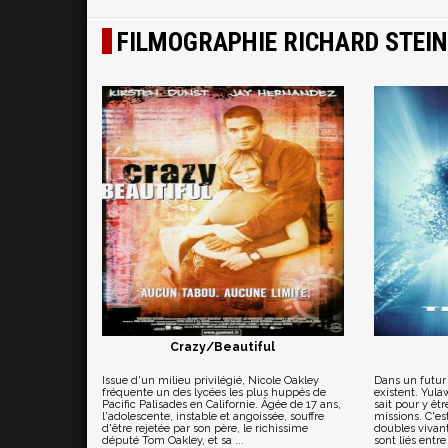
FILMOGRAPHIE RICHARD STEI
Crazy/Beautiful
Issue d'un milieu privilégié, Nicole Oakley
Dans un futur l
fréquente un des lycées les plus huppés de
existent. Yula
Pacific Palisades en Californie. Âgée de 17 ans,
sait pour y êt
l'adolescente, instable et angoissée, souffre
missions. C'est
d'être rejetée par son père, le richissime
doubles vivan
député Tom Oakley, et sa ...
sont liés entre