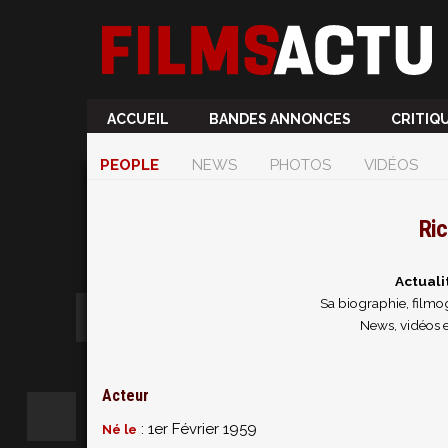
ACCUEIL
BANDES ANNONCES
CRITIQ
PEOPLE
NEWS
PHOTOS
VIDÉOS
Ric
Actuali
Sa biographie, filmog
News, vidéos 
Acteur
: 1er Février 1959
Né le