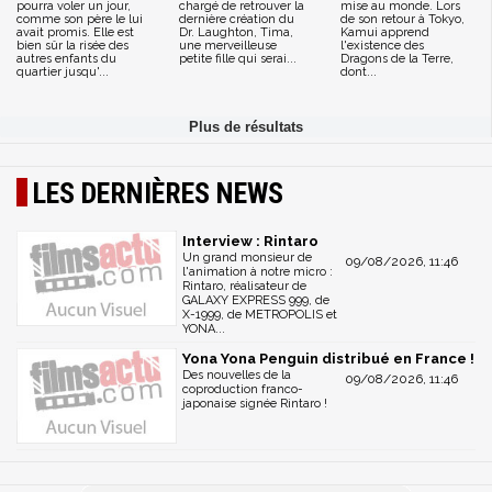
pourra voler un jour,
chargé de retrouver la
mise au monde. Lors
comme son père le lui
dernière création du
de son retour à Tokyo,
avait promis. Elle est
Dr. Laughton, Tima,
Kamui apprend
bien sûr la risée des
une merveilleuse
l'existence des
autres enfants du
petite fille qui serai...
Dragons de la Terre,
quartier jusqu'...
dont...
LES DERNIÈRES NEWS
Interview : Rintaro
Un grand monsieur de
09/08/2026, 11:46
l'animation à notre micro :
Rintaro, réalisateur de
GALAXY EXPRESS 999, de
X-1999, de METROPOLIS et
YONA...
Yona Yona Penguin distribué en France !
Des nouvelles de la
09/08/2026, 11:46
coproduction franco-
japonaise signée Rintaro !