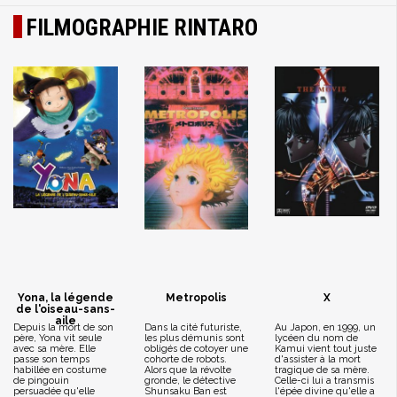
FILMOGRAPHIE RINTARO
Yona, la légende
Metropolis
X
de l'oiseau-sans-
aile
Depuis la mort de son
Dans la cité futuriste,
Au Japon, en 1999, un
père, Yona vit seule
les plus démunis sont
lycéen du nom de
avec sa mère. Elle
obligés de cotoyer une
Kamui vient tout juste
passe son temps
cohorte de robots.
d'assister à la mort
habillée en costume
Alors que la révolte
tragique de sa mère.
de pingouin
gronde, le détective
Celle-ci lui a transmis
persuadée qu'elle
Shunsaku Ban est
l'épée divine qu'elle a