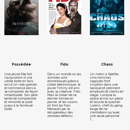
Possédée
Fido
Chaos
Une jeune fille fait
Dans un monde où les
Un matin à Seattle,
l'acquisition d'une
zombies sont
cinq hommes
vieille boite en bois
domestiqués grâce à
cagoulés font
lors d'un vide-grenier,
collier électronique, le
irruption dans une
et commence alors à
jeune Timmy est ami
banque et prennent
se comporter de façon
avec sa créature, Fido.
employés et clients en
inhabituelle. Son père
Mais le collier de ce
otage. Lorsque la
tente de comprendre
dernier tombe en
police arrive sur place
et remonte la piste
panne, et les voisins
et boucle le quartier,
jusqu'à la fameuse
en font les frais.
Lorenz, chef du gang,
boite.
Menacés par le
exige de ne
récupérateur des
s'entretenir qu'avec
zombies défectu...
une seule personne :
l'...