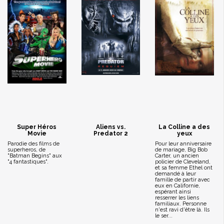
Super Héros
Aliens vs.
La Colline a des
Movie
Predator 2
yeux
Parodie des films de
Pour leur anniversaire
superheros, de
de mariage, Big Bob
"Batman Begins" aux
Carter, un ancien
"4 fantastiques".
policier de Cleveland,
et sa femme Ethel ont
demandé à leur
famille de partir avec
eux en Californie,
espérant ainsi
resserrer les liens
familiaux. Personne
n'est ravi d'être là. Ils
le ser...