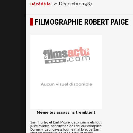
: 21 Décembre 1987
Décédé le
FILMOGRAPHIE ROBERT PAIGE
Même les assassins tremblent
Sam Hurley et Bart Moore, deux criminels tout
juste évadés, s’enfuient aidés de leur complice
Dummy. Leur cavale tourne mal lorsque Sam