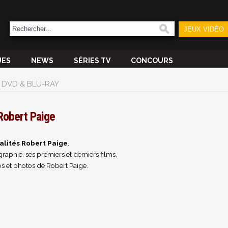
JEUX VIDÉO
UES
NEWS
SÉRIES TV
CONCOURS
DVD & BLU-RAY
Robert Paige
alités Robert Paige
.
raphie, ses premiers et derniers films.
s et photos de Robert Paige.