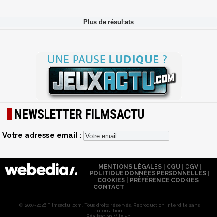
NEWSLETTER FILMSACTU
Votre adresse email :
MENTIONS LÉGALES
|
CGU
|
CGV
|
POLITIQUE DONNÉES PERSONNELLES
|
COOKIES
|
PRÉFÉRENCE COOKIES
|
CONTACT
© 2007-2026 Filmsactu .com. Tous droits réservés. Reproduction interdite sans
autorisation.
Réalisation Vitalyn