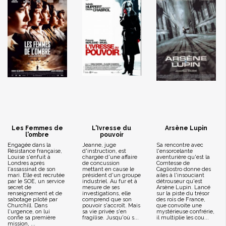
Les Femmes de
L'Ivresse du
Arsène Lupin
l'ombre
pouvoir
Engagée dans la
Jeanne, juge
Sa rencontre avec
Résistance française,
d'instruction, est
l'ensorcelante
Louise s'enfuit à
chargée d'une affaire
aventurière qu'est la
Londres après
de concussion
Comtesse de
l'assassinat de son
mettant en cause le
Cagliostro donne des
mari. Elle est recrutée
président d'un groupe
ailes à l'insouciant
par le SOE, un service
industriel. Au fur et à
détrouseur qu'est
secret de
mesure de ses
Arsène Lupin. Lancé
renseignement et de
investigations, elle
sur la piste du trésor
sabotage piloté par
comprend que son
des rois de France,
Churchill. Dans
pouvoir s'accroît. Mais
que convoite une
l'urgence, on lui
sa vie privée s'en
mystérieuse confrérie,
confie sa première
fragilise. Jusqu'où s...
il multiplie les cou...
mission, ...