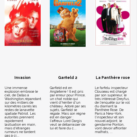
Invasion
Garfield 2
La Panthère rose
Une immense
Garfield est en
Le farfelu inspecteur
explosion embrase le
Angleterre ! Il est pris
Clouseau est chargé
ciel, de Dallas à
par erreur pour Prince,
par son supérieur, le
Washington,répandant
un chat noble qui
très intéressé Dreyfus,
sur des milliers de
vient d'hériter d'un
de l'enquête sur le vol
kilomètres carrés les
château. Adoré par ses
du diamant la
restes de lanavette
sujets, Garfield se
Panthère Rose. De
spatiale Patriot. Les
régale. Mais son règne
Paris à New-York,
autorités prennent
est en danger :
l'inspecteur et son
rapidement
l'affreux Lord Dargis
nouvel adjoint, le
lasituation en main,
veut se débarrasser de
gendarme Ponton,
mais d'étranges
lui et faire du c...
vont devoir affronter
rumeurs ne tardent
malfrats, ...
pas à ci...