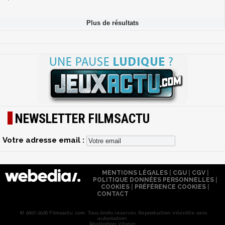
NEWSLETTER FILMSACTU
Votre adresse email :
MENTIONS LÉGALES
|
CGU
|
CGV
|
POLITIQUE DONNÉES PERSONNELLES
|
COOKIES
|
PRÉFÉRENCE COOKIES
|
CONTACT
© 2007-2026 Filmsactu .com. Tous droits réservés. Reproduction interdite sans
autorisation.
Réalisation Vitalyn