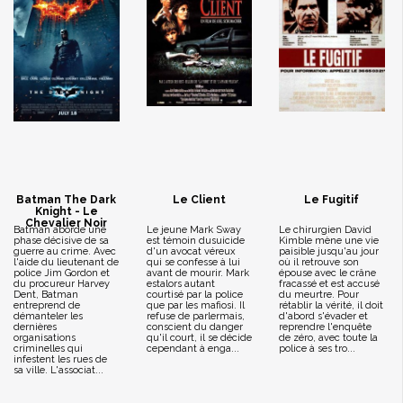
Batman The Dark
Le Client
Le Fugitif
Knight - Le
Chevalier Noir
Batman aborde une
Le jeune Mark Sway
Le chirurgien David
phase décisive de sa
est témoin dusuicide
Kimble mène une vie
guerre au crime. Avec
d'un avocat véreux
paisible jusqu'au jour
l'aide du lieutenant de
qui se confesse à lui
où il retrouve son
police Jim Gordon et
avant de mourir. Mark
épouse avec le crâne
du procureur Harvey
estalors autant
fracassé et est accusé
Dent, Batman
courtisé par la police
du meurtre. Pour
entreprend de
que par les mafiosi. Il
rétablir la vérité, il doit
démanteler les
refuse de parlermais,
d'abord s'évader et
dernières
conscient du danger
reprendre l'enquête
organisations
qu'il court, il se décide
de zéro, avec toute la
criminelles qui
cependant à enga...
police à ses tro...
infestent les rues de
sa ville. L'associat...