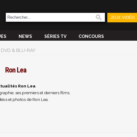
JEUX VIDÉO
UES
NEWS
SÉRIES TV
CONCOURS
DVD & BLU-RAY
Ron Lea
tualités Ron Lea
.
raphie, ses premiers et derniers films.
déos et photos de Ron Lea.