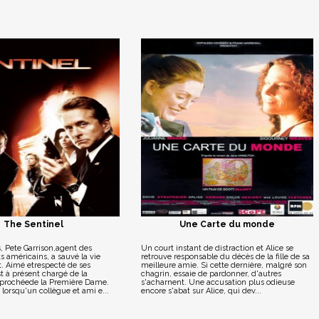
The Sentinel
Une Carte du monde
ns, Pete Garrison,agent des
Un court instant de distraction et Alice se
ts américains, a sauvé la vie
retrouve responsable du décès de la fille de sa
. Aimé etrespecté de ses
meilleure amie. Si cette dernière, malgré son
st à présent chargé de la
chagrin, essaie de pardonner, d'autres
pprochéede la Première Dame.
s'acharnent. Une accusation plus odieuse
 lorsqu'un collègue et ami e...
encore s'abat sur Alice, qui dev...