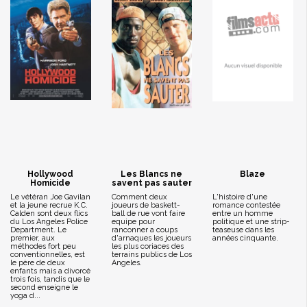
Hollywood
Les Blancs ne
Blaze
Homicide
savent pas sauter
Le vétéran Joe Gavilan
Comment deux
L'histoire d'une
et la jeune recrue K.C.
joueurs de baskett-
romance contestée
Calden sont deux flics
ball de rue vont faire
entre un homme
du Los Angeles Police
equipe pour
politique et une strip-
Department. Le
ranconner a coups
teaseuse dans les
premier, aux
d'arnaques les joueurs
années cinquante.
méthodes fort peu
les plus coriaces des
conventionnelles, est
terrains publics de Los
le père de deux
Angeles.
enfants mais a divorcé
trois fois, tandis que le
second enseigne le
yoga d...