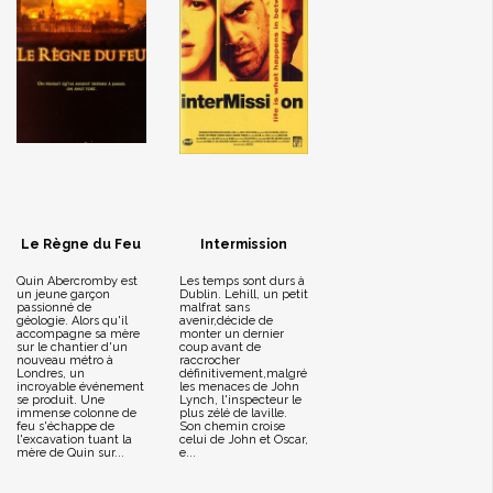
Le Règne du Feu
Intermission
Quin Abercromby est
Les temps sont durs à
un jeune garçon
Dublin. Lehill, un petit
passionné de
malfrat sans
géologie. Alors qu'il
avenir,décide de
accompagne sa mère
monter un dernier
sur le chantier d'un
coup avant de
nouveau métro à
raccrocher
Londres, un
définitivement,malgré
incroyable événement
les menaces de John
se produit. Une
Lynch, l'inspecteur le
immense colonne de
plus zélé de laville.
feu s'échappe de
Son chemin croise
l'excavation tuant la
celui de John et Oscar,
mère de Quin sur...
e...