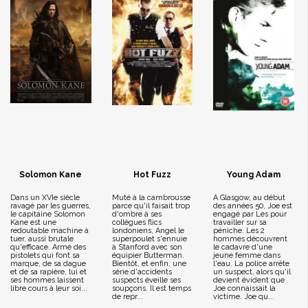
Solomon Kane
Hot Fuzz
Young Adam
Dans un XVIe siècle
Muté à la cambrousse
A Glasgow, au début
ravagé par les guerres,
parce qu'il faisait trop
des années 50, Joe est
le capitaine Solomon
d'ombre à ses
engagé par Les pour
Kane est une
collègues flics
travailler sur sa
redoutable machine à
londoniens, Angel le
péniche. Les 2
tuer, aussi brutale
superpoulet s'ennuie
hommes découvrent
qu'efficace. Armé des
à Stanford avec son
le cadavre d'une
pistolets qui font sa
équipier Butterman.
jeune femme dans
marque, de sa dague
Bientôt, et enfin, une
l'eau. La police arrête
et de sa rapière, lui et
série d'accidents
un suspect, alors qu'il
ses hommes laissent
suspects éveille ses
devient évident que
libre cours à leur soi...
soupçons. Il est temps
Joe connaissait la
de repr...
victime. Joe qu...