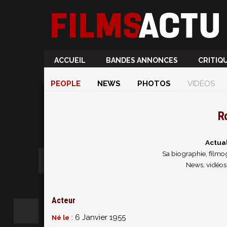
ACCUEIL
BANDES ANNONCES
CRITIQ
PEOPLE
NEWS
PHOTOS
VIDÉOS
R
Actua
Sa biographie, filmog
News, vidéos
Acteur
: 6 Janvier 1955
Né le