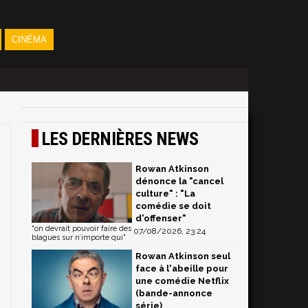
CINÉMA
LES DERNIÈRES NEWS
Rowan Atkinson
dénonce la "cancel
culture" : "La
comédie se doit
d'offenser"
"on devrait pouvoir faire des
07/08/2026, 23:24
blagues sur n’importe qui"
Rowan Atkinson seul
face à l'abeille pour
une comédie Netflix
(bande-annonce
série)