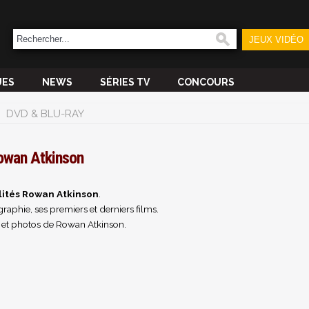
JEUX VIDÉO
UES
NEWS
SÉRIES TV
CONCOURS
DVD & BLU-RAY
owan Atkinson
lités Rowan Atkinson
.
raphie, ses premiers et derniers films.
 et photos de Rowan Atkinson.