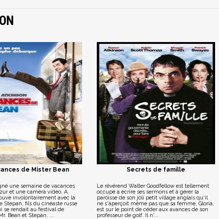
SON
cances de Mister Bean
Secrets de famille
gné une semaine de vacances
Le révérend Walter Goodfellow est tellement
Azur et une caméra vidéo. A
occupé à écrire ses sermons et à gérer la
etrouve involontairement avec la
paroisse de son joli petit village anglais qu'il
 Stepan, fils du cinéaste russe
ne s'aperçoit même pas que sa femme, Gloria,
 se rendait au festival de
est sur le point de céder aux avances de son
r. Bean et Stepan, ...
professeur de golf. Il n'...