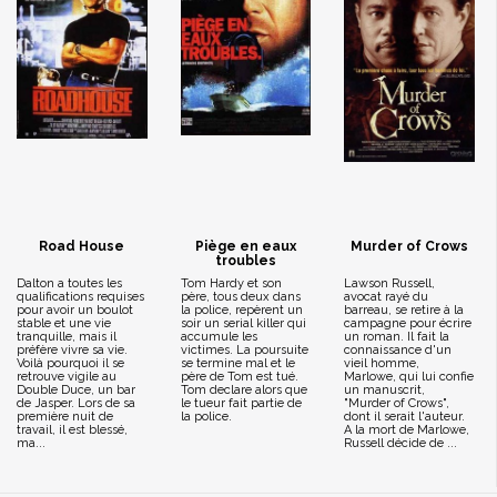
Road House
Piège en eaux
Murder of Crows
troubles
Dalton a toutes les
Tom Hardy et son
Lawson Russell,
qualifications requises
père, tous deux dans
avocat rayé du
pour avoir un boulot
la police, repèrent un
barreau, se retire à la
stable et une vie
soir un serial killer qui
campagne pour écrire
tranquille, mais il
accumule les
un roman. Il fait la
préfère vivre sa vie.
victimes. La poursuite
connaissance d'un
Voilà pourquoi il se
se termine mal et le
vieil homme,
retrouve vigile au
père de Tom est tué.
Marlowe, qui lui confie
Double Duce, un bar
Tom declare alors que
un manuscrit,
de Jasper. Lors de sa
le tueur fait partie de
"Murder of Crows",
première nuit de
la police.
dont il serait l'auteur.
travail, il est blessé,
A la mort de Marlowe,
ma...
Russell décide de ...