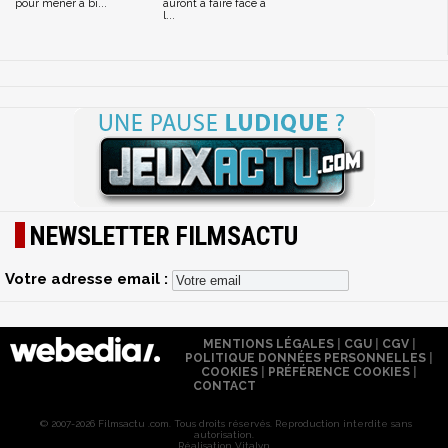
pour mener à bi...
auront à faire face à
l...
NEWSLETTER FILMSACTU
Votre adresse email :
MENTIONS LÉGALES
|
CGU
|
CGV
|
POLITIQUE DONNÉES PERSONNELLES
|
COOKIES
|
PRÉFÉRENCE COOKIES
|
CONTACT
© 2007-2026 Filmsactu .com. Tous droits réservés. Reproduction interdite sans
autorisation.
Réalisation Vitalyn