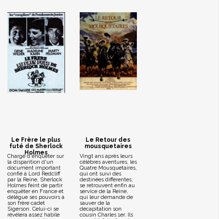
Le Frère le plus
Le Retour des
futé de Sherlock
mousquetaires
Holmes
Chargé d'enquêter sur
Vingt ans après leurs
la disparition d'un
célèbres aventures, les
document important
Quatre Mousquetaires,
confié à Lord Redcliff
qui ont suivi des
par la Reine, Sherlock
destinées différentes,
Holmes feint de partir
se retrouvent enfin au
enquêter en France et
service de la Reine,
délègue ses pouvoirs à
qui leur demande de
son frère cadet
sauver de la
Sigerson. Celui-ci se
décapitation son
révélera assez habile
cousin Charles 1er. Ils