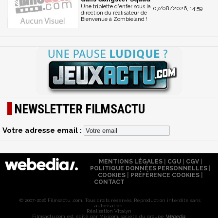
Une triplette d'enfer sous la
07/08/2026, 14:59
direction du réalisateur de
Bienvenue à Zombieland !
NEWSLETTER FILMSACTU
Votre adresse email :
MENTIONS LÉGALES
|
CGU
|
CGV
|
POLITIQUE DONNÉES PERSONNELLES
|
COOKIES
|
PRÉFÉRENCE COOKIES
|
CONTACT
© 2007-2026 Filmsactu .com. Tous droits réservés. Reproduction interdite sans
autorisation.
Réalisation Vitalyn
Filmsactu
.com est édité par Mixicom, société du groupe
Webedia
.