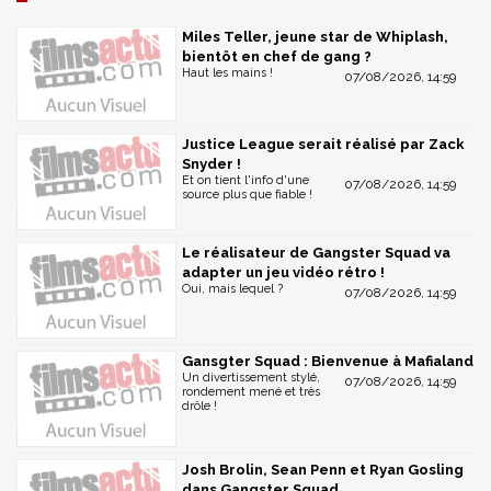
Miles Teller, jeune star de Whiplash,
bientôt en chef de gang ?
Haut les mains !
07/08/2026, 14:59
Justice League serait réalisé par Zack
Snyder !
Et on tient l'info d'une
07/08/2026, 14:59
source plus que fiable !
Le réalisateur de Gangster Squad va
adapter un jeu vidéo rétro !
Oui, mais lequel ?
07/08/2026, 14:59
Gansgter Squad : Bienvenue à Mafialand
Un divertissement stylé,
07/08/2026, 14:59
rondement mené et très
drôle !
Josh Brolin, Sean Penn et Ryan Gosling
dans Gangster Squad