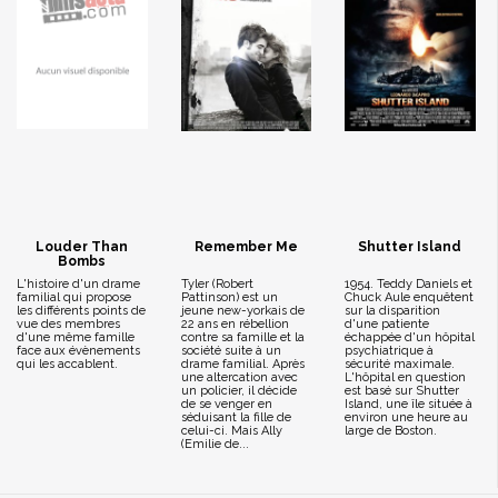
Louder Than
Remember Me
Shutter Island
Bombs
L'histoire d'un drame
Tyler (Robert
1954. Teddy Daniels et
familial qui propose
Pattinson) est un
Chuck Aule enquêtent
les différents points de
jeune new-yorkais de
sur la disparition
vue des membres
22 ans en rébellion
d'une patiente
d'une même famille
contre sa famille et la
échappée d'un hôpital
face aux évènements
société suite à un
psychiatrique à
qui les accablent.
drame familial. Après
sécurité maximale.
une altercation avec
L'hôpital en question
un policier, il décide
est basé sur Shutter
de se venger en
Island, une île située à
séduisant la fille de
environ une heure au
celui-ci. Mais Ally
large de Boston.
(Emilie de...