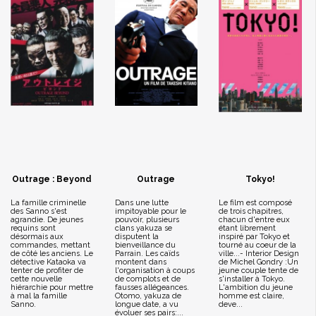
Outrage : Beyond
Outrage
Tokyo!
La famille criminelle
Dans une lutte
Le film est composé
des Sanno s'est
impitoyable pour le
de trois chapitres,
agrandie. De jeunes
pouvoir, plusieurs
chacun d'entre eux
requins sont
clans yakuza se
étant librement
désormais aux
disputent la
inspiré par Tokyo et
commandes, mettant
bienveillance du
tourné au coeur de la
de côté les anciens. Le
Parrain. Les caïds
ville...- Interior Design
détective Kataoka va
montent dans
de Michel Gondry :Un
tenter de profiter de
l'organisation à coups
jeune couple tente de
cette nouvelle
de complots et de
s'installer à Tokyo.
hiérarchie pour mettre
fausses allégeances.
L'ambition du jeune
à mal la famille
Otomo, yakuza de
homme est claire,
Sanno.
longue date, a vu
deve...
évoluer ses pairs:...