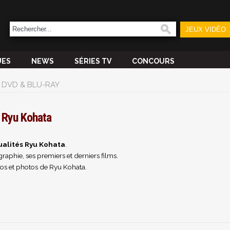
JEUX VIDÉO
UES
NEWS
SÉRIES TV
CONCOURS
DVD & BLU-RAY
Ryu Kohata
ualités Ryu Kohata
.
raphie, ses premiers et derniers films.
os et photos de Ryu Kohata.