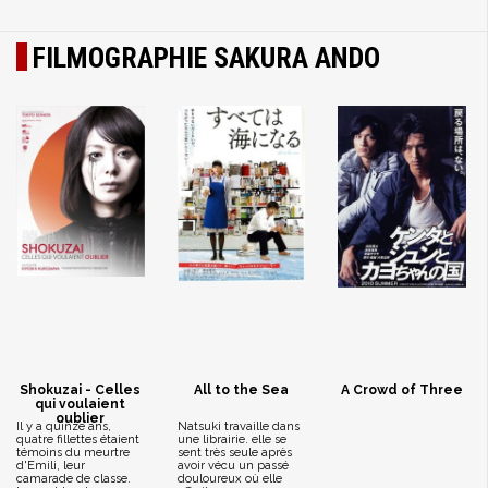
FILMOGRAPHIE SAKURA ANDO
Shokuzai - Celles
All to the Sea
A Crowd of Three
qui voulaient
oublier
Il y a quinze ans,
Natsuki travaille dans
quatre fillettes étaient
une librairie. elle se
témoins du meurtre
sent très seule après
d'Emili, leur
avoir vécu un passé
camarade de classe.
douloureux où elle