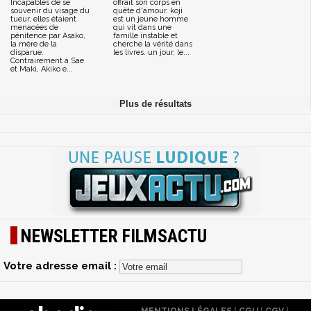
Incapables de se
offrait son corps en
souvenir du visage du
quête d'amour. koji
tueur, elles étaient
est un jeune homme
menacées de
qui vit dans une
pénitence par Asako,
famille instable et
la mère de la
cherche la vérité dans
disparue.
les livres. un jour, le...
Contrairement à Sae
et Maki, Akiko e...
NEWSLETTER FILMSACTU
Votre adresse email :
MENTIONS LÉGALES
|
CGU
|
CGV
|