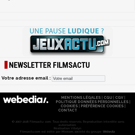
NEWSLETTER FILMSACTU
Votre adresse email :
MENTIONS LÉGALES
|
CGU
|
CGV
|
POLITIQUE DONNÉES PERSONNELLES
|
COOKIES
|
PRÉFÉRENCE COOKIES
|
CONTACT
© 2007-2026 Filmsactu .com. Tous droits réservés. Reproduction interdite sans
autorisation.
Réalisation Vitalyn
Filmsactu
.com est édité par Mixicom, société du groupe
Webedia
.