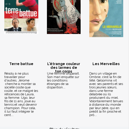
Terre battue
L'étrange couleur
Les Merveilles
des larmes de
ton corps
Résolu à ne plus
Une femme disparaît.
Dans un village en
travailler pour
Son mari enquête sur
Ombrie, c’est la fin de
d'autres, Jérome
les conditions
l’été. Gelsomina vit
cherche à monter sa
étranges de sa
avec ses parents et ses
société coûte que
disparition...
trois jeunes sœurs,
coûte, et ce malgré les
dans une ferme
réticences de Laura,
délabrée où ils
sa femme. Ugo, leur
produisent du miel.
fils de 11 ans, joue au
Volontairement tenues
tennis et veut devenir
à distance du monde
champion. Pour cela,
par leur père, qui en
il lui faut intégrer le
prédit la fin proche et
cent...
prô...