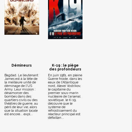
Démineurs
K-19 : le piège
des profondeurs
Bagdad. Le lieutenant
En juin 1961, en pleine
James est à la tête de
Guerre froide, dans les
la meilleure unité de
eaux de l'Atlantique
déminage de l'US
nord, Alexei Vostrikov,
Army. Leur mission :
le capitaine du
désamorcer des
premier sous-marin
bombes dans des
nucléaire de l'arsenal
quartiers civils ou des
soviétique, le K-19,
théâtres de guerre, au
découvre que le
péril de leur vie, alors
système de
que la situation locale
refroidissement du
est encore... expl...
réacteur principal est
défaillan...