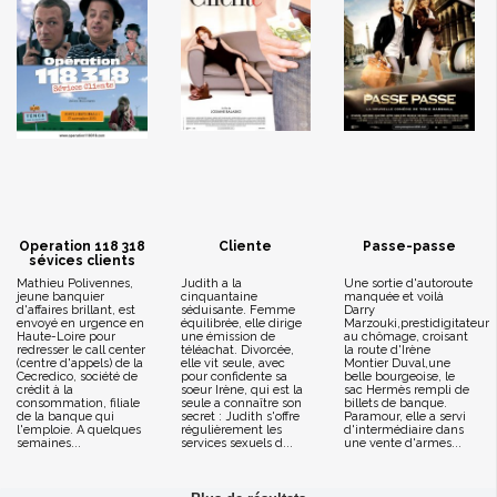
Operation 118 318
Cliente
Passe-passe
sévices clients
Mathieu Polivennes,
Judith a la
Une sortie d'autoroute
jeune banquier
cinquantaine
manquée et voilà
d'affaires brillant, est
séduisante. Femme
Darry
envoyé en urgence en
équilibrée, elle dirige
Marzouki,prestidigitateur
Haute-Loire pour
une émission de
au chômage, croisant
redresser le call center
téléachat. Divorcée,
la route d'Irène
(centre d'appels) de la
elle vit seule, avec
Montier Duval,une
Cecredico, société de
pour confidente sa
belle bourgeoise, le
crédit à la
soeur Irène, qui est la
sac Hermès rempli de
consommation, filiale
seule a connaître son
billets de banque.
de la banque qui
secret : Judith s'offre
Paramour, elle a servi
l'emploie. A quelques
régulièrement les
d'intermédiaire dans
semaines...
services sexuels d...
une vente d'armes...