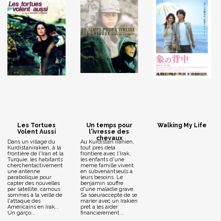
Les Tortues
Un temps pour
Walking My Life
Volent Aussi
l'ivresse des
chevaux
Dans un village du
Au Kurdistan iranien,
Kurdistanirakien, à la
tout pres dela
frontière de l'Iran et la
frontiere avec l'Irak,
Turquie, les habitants
les enfants d'une
cherchentactivement
meme famille vivent
une antenne
en subvenantseuls a
parabolique pour
leurs besoins. Le
capter des nouvelles
benjamin souffre
par satellite, carnous
d'une maladie grave.
sommes à la veille de
Sa soeuraccepte de se
l'attaque des
marier avec un Irakien
Américains en Irak...
pret a les aider
Un garço...
financierement...