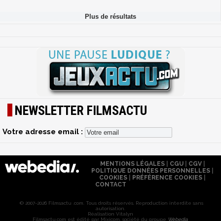
NEWSLETTER FILMSACTU
Votre adresse email :
MENTIONS LÉGALES
|
CGU
|
CGV
|
POLITIQUE DONNÉES PERSONNELLES
|
COOKIES
|
PRÉFÉRENCE COOKIES
|
CONTACT
© 2007-2026 Filmsactu .com. Tous droits réservés. Reproduction interdite sans
autorisation.
Réalisation Vitalyn
Filmsactu
.com est édité par Mixicom, société du groupe
Webedia
.