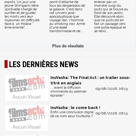
esprits. Un jour une
point d'attache de
enlever par un
jeune Shinigami (être
tous les desperados de
monstre surgi du
spirituelle chargé de
la galaxie. C'est dans
puits qui se trouve au
purifier et de guider
cet univers post-
fond de son jardin.
les morts vers leur
apocalyptique que
Elle découvre alors
royaume), en difficulté
voyage Van, l'homme
que ce puits est en
face à un Hollow "
au smoking noir. Armé
fait un passage vers
âme errante",...
d'une épée
une autre époque et
transformable et de...
se retro...
LES DERNIÈRES NEWS
InuYasha: The Final Act : un trailer sous-
titré en anglais
... avant la diffusion
09/08/2026, 06:13
imminente du premier
épisode !
InuYasha : le come back !
Enfin une conclusion digne
09/08/2026, 06:13
de ce nom pour InuYasha ?