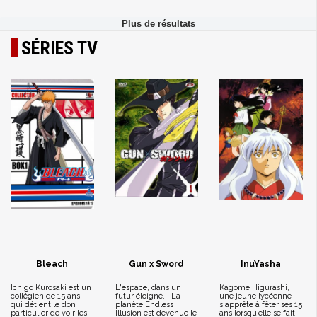
SÉRIES TV
Bleach
Gun x Sword
InuYasha
Ichigo Kurosaki est un
L'espace, dans un
Kagome Higurashi,
collégien de 15 ans
futur éloigné... La
une jeune lycéenne
qui détient le don
planète Endless
s'apprête à fêter ses 15
particulier de voir les
Illusion est devenue le
ans lorsqu’elle se fait