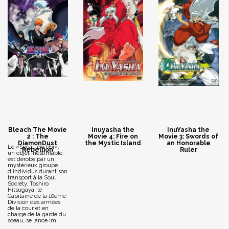
Bleach The Movie
Inuyasha the
InuYasha the
2 : The
Movie 4: Fire on
Movie 3: Swords of
DiamonDust
the Mystic Island
an Honorable
Le «Sceau du Roi»,
Rebellion
Ruler
un objet inestimable,
est dérobé par un
mystérieux groupe
d'individus durant son
transport à la Soul
Society. Toshiro
Hitsugaya, le
Capitaine de la 10ème
Division des armées
de la cour et en
charge de la garde du
sceau, se lance im...