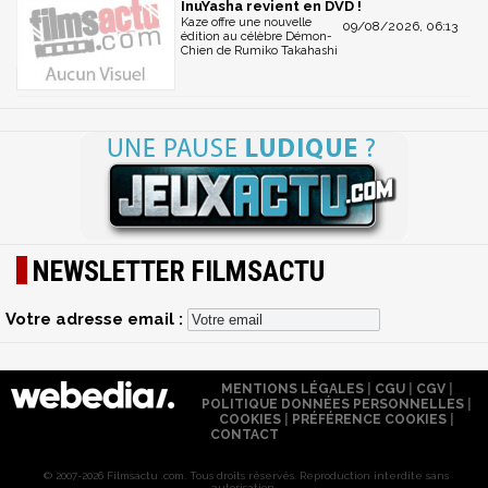
InuYasha revient en DVD !
Kaze offre une nouvelle
09/08/2026, 06:13
édition au célèbre Démon-
Chien de Rumiko Takahashi
NEWSLETTER FILMSACTU
Votre adresse email :
MENTIONS LÉGALES
|
CGU
|
CGV
|
POLITIQUE DONNÉES PERSONNELLES
|
COOKIES
|
PRÉFÉRENCE COOKIES
|
CONTACT
© 2007-2026 Filmsactu .com. Tous droits réservés. Reproduction interdite sans
autorisation.