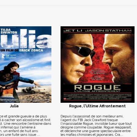
Julia
Rogue, l'Ultime Affrontement
ice et grande gueule a de plus
Depuis l'assassinat de son meilleur ami,
 à cacher son alcoolisme et finit
l'agent du FBI Jack Crawford traque
d. Une rencontre l'entraîne dans
l'insaisissable Rogue, invisible tueur que tout
infernal qui l'amène à
désigne comme coupable. Rogue réapparaît,
, un enfant de huit ans.
et déclenche une guerre spectaculaire entre
 une fuite sans issue ...
les mafias chinoises et japonaises. Cra...