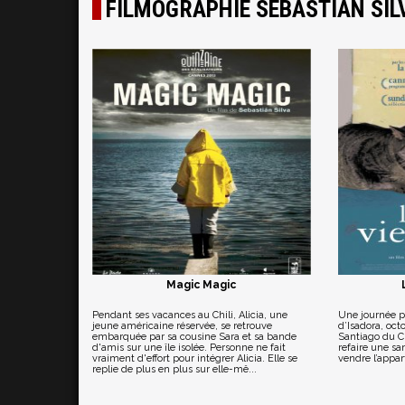
FILMOGRAPHIE SEBASTIAN SIL
Magic Magic
Pendant ses vacances au Chili, Alicia, une
Une journée p
jeune américaine réservée, se retrouve
d’Isadora, oct
embarquée par sa cousine Sara et sa bande
Santiago du Chi
d'amis sur une île isolée. Personne ne fait
refaire une san
vraiment d'effort pour intégrer Alicia. Elle se
vendre l’appar
replie de plus en plus sur elle-mê...