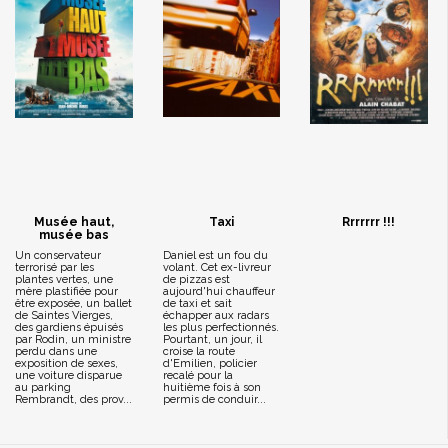
Musée haut,
Taxi
Rrrrrrr !!!
musée bas
Un conservateur
Daniel est un fou du
terrorisé par les
volant. Cet ex-livreur
plantes vertes, une
de pizzas est
mère plastifiée pour
aujourd'hui chauffeur
être exposée, un ballet
de taxi et sait
de Saintes Vierges,
échapper aux radars
des gardiens épuisés
les plus perfectionnés.
par Rodin, un ministre
Pourtant, un jour, il
perdu dans une
croise la route
exposition de sexes,
d'Emilien, policier
une voiture disparue
recalé pour la
au parking
huitième fois à son
Rembrandt, des prov...
permis de conduir...