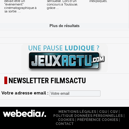
devait être un
sensuelle. Lors d'un
inexpliqués.
"événement"
concours à Toulouse,
cinématographique à
grâce ...
sa sortie. ...
NEWSLETTER FILMSACTU
Votre adresse email :
MENTIONS LÉGALES
|
CGU
|
CGV
|
POLITIQUE DONNÉES PERSONNELLES
|
COOKIES
|
PRÉFÉRENCE COOKIES
|
CONTACT