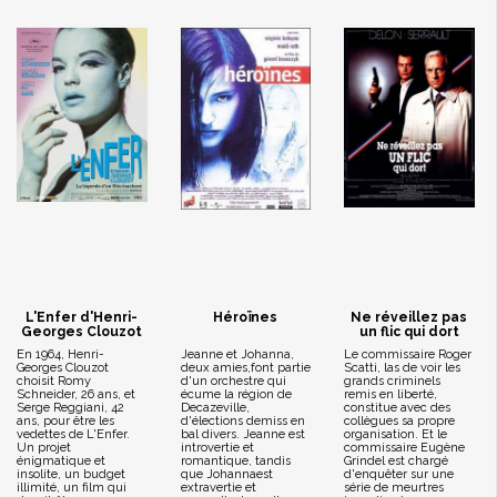
L'Enfer d'Henri-
Héroïnes
Ne réveillez pas
Georges Clouzot
un flic qui dort
En 1964, Henri-
Jeanne et Johanna,
Le commissaire Roger
Georges Clouzot
deux amies,font partie
Scatti, las de voir les
choisit Romy
d'un orchestre qui
grands criminels
Schneider, 26 ans, et
écume la région de
remis en liberté,
Serge Reggiani, 42
Decazeville,
constitue avec des
ans, pour être les
d'élections demiss en
collègues sa propre
vedettes de L'Enfer.
bal divers. Jeanne est
organisation. Et le
Un projet
introvertie et
commissaire Eugène
énigmatique et
romantique, tandis
Grindel est chargé
insolite, un budget
que Johannaest
d'enquêter sur une
illimité, un film qui
extravertie et
série de meurtres